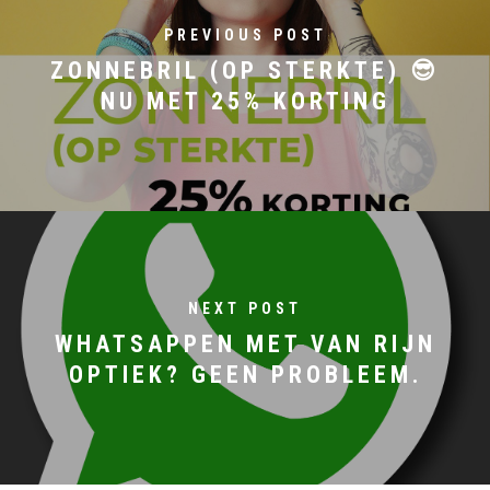
PREVIOUS POST
ZONNEBRIL (OP STERKTE) 😎
NU MET 25% KORTING
NEXT POST
WHATSAPPEN MET VAN RIJN
OPTIEK? GEEN PROBLEEM.